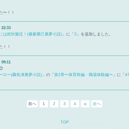
た〜！！
）
22:33
には絶対服従！(爆豪勝己裏夢小説)
」に「
3
」を追加しました。
た！！
）
09:11

ーロー(轟焦凍裏夢小説)
」の「
第2章〜体育祭編・職場体験編〜
」に「
4
»
前へ
1
2
3
4
次へ
TOP