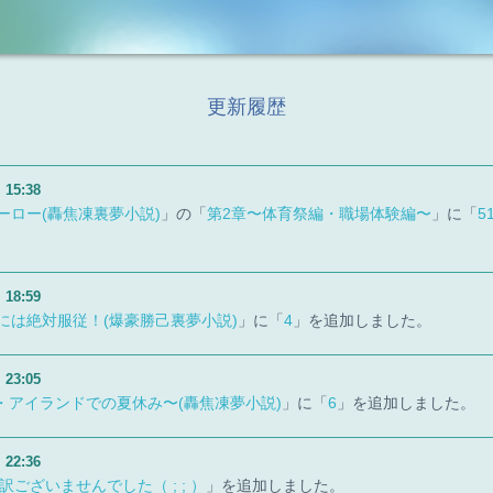
更新履歴
）
15:38
ーロー(轟焦凍裏夢小説)
」の「
第2章〜体育祭編・職場体験編〜
」に「
5
）
18:59
には絶対服従！(爆豪勝己裏夢小説)
」に「
4
」を追加しました。
）
23:05
I・アイランドでの夏休み〜(轟焦凍夢小説)
」に「
6
」を追加しました。
）
22:36
訳ございませんでした（ ; ; ）
」を追加しました。