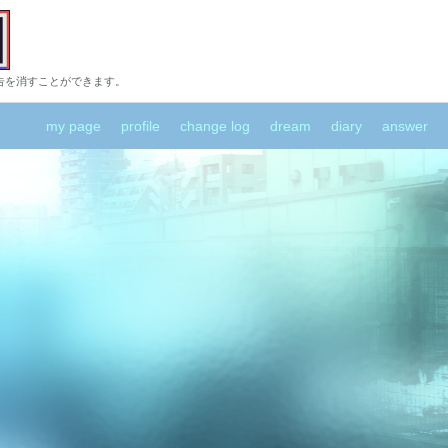
告を消すことができます。
my page
profile
change log
dream
diary
answer