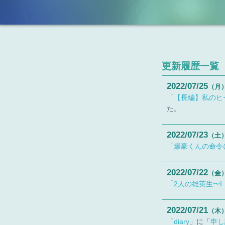
更新履歴一覧
2022
07
25
（月
「
【長編】私のヒ
た。
2022
07
23
（土
「
爆豪くんの命令
2022
07
22
（金
「
2人の雄英生〜
2022
07
21
（木
「
diary
」に「
申し