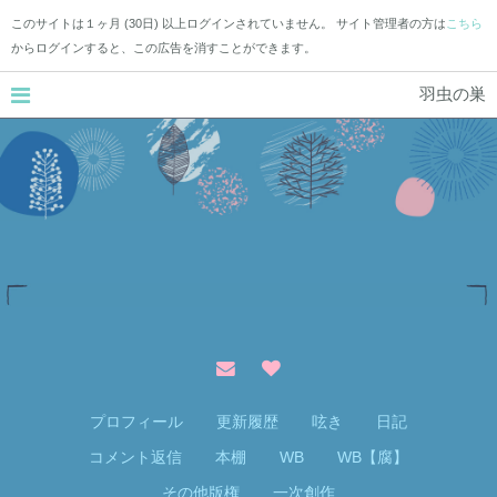
このサイトは１ヶ月 (30日) 以上ログインされていません。 サイト管理者の方は
こちら
からログインすると、この広告を消すことができます。
羽虫の巣
プロフィール
更新履歴
呟き
日記
コメント返信
本棚
WB
WB【腐】
その他版権
一次創作