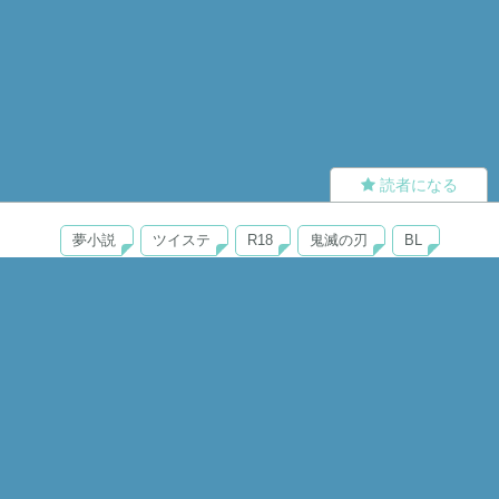
読者になる
夢小説
ツイステ
R18
鬼滅の刃
BL
ヒプノシスマイク
ヒロアカ
wrwrd
QuizKnock
無料ではじめる
ログイン
誰でもかんたんサイト作成
©
Copyright
Visualworks. All Rights Reserved.