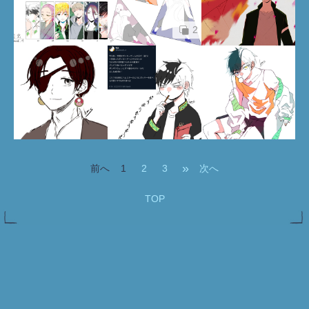
2
»
前へ
1
2
3
次へ
TOP