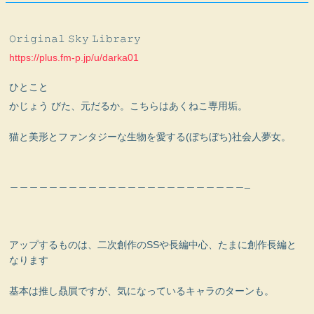
𝙾𝚛𝚒𝚐𝚒𝚗𝚊𝚕 𝚂𝚔𝚢 𝙻𝚒𝚋𝚛𝚊𝚛𝚢
https://plus.fm-p.jp/u/darka01
ひとこと
かじょう びた、元だるか。こちらはあくねこ専用垢。
猫と美形とファンタジーな生物を愛する(ぼちぼち)社会人夢女。
＿＿＿＿＿＿＿＿＿＿＿＿＿＿＿＿＿＿＿＿＿＿＿＿_
アップするものは、二次創作のSSや長編中心、たまに創作長編と
なります
基本は推し贔屓ですが、気になっているキャラのターンも。