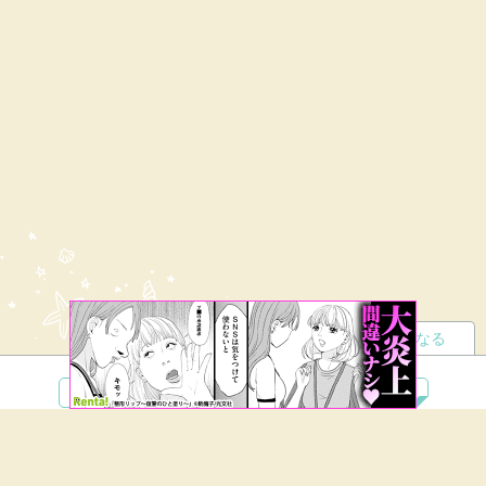
読者になる
夢小説
ツイステ
R18
鬼滅の刃
BL
ヒプノシスマイク
ヒロアカ
wrwrd
QuizKnock
無料ではじめる
ログイン