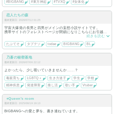
#BIGBANG
#東方神起
#TVXQ
#女体化
恋人たちの森
最終更新日: 2026/07/12 01:25
宇宙大爆発の長男と四男がメインの妄想小説サイトです。
携帯サイトのフォレストページが閉鎖になりこちらにお引越し
してきました。
続きを読む
当面の間は以前のお話の再UPになりますが、合間に新作もUP
できればと思っています(^^)
たぷてそ
タプテソ
todae
BIGBANG
BL
乃蒼の秘密基地
最終更新日: 2026/07/06 22:12
よかったら、少し覗いていきませんか.......？
毒親育ち
LGBTQ＋
生き方迷子
学生
学校
精神疾患
発達障害
推し活
歌い手
Vtuber
⭐︎Queen's room
最終更新日: 2025/08/19 19:13
BIGBANGへの愛と夢を、書き連ねています。