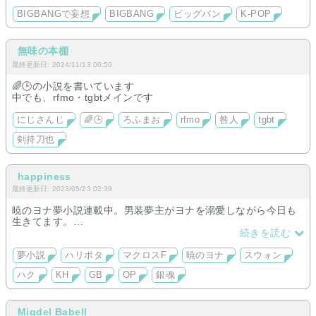
BIGBANGで妄想
BIGBANG
ビッグバン
K-POP
無味の本棚
最終更新日: 2024/11/13 00:50
🌈🕒の小説を書いています
中でも、rfmo・tgbtメインです
にじさんじ
🌈🕒
ろふまお
rfmo
咎人
tgbt
剣持刀也
happiness
最終更新日: 2023/05/23 02:39
暁のヨナ夢小説連載中。男装夢主がヨナを溺愛しながら今日も
生きてます。
続きを読む
※サイト引っ越し作業中につき、こちらにはまだほとんどの作
品はありません。
夢小説
ハリポタ
マクロスF
暁のヨナ
スウォン
ハク
KH
GB
OP
銀魂
KH.GB.銀魂は完結済み。
KHはかなりの長編です。
Migdel Babell