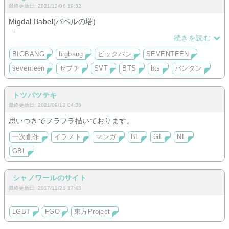
最終更新日: 2021/12/06 19:32
Migdal Babel(バベルの塔)
遥か遠く、創世記の時代。
続きを読む
ノアの大洪水の後に、バビロニアの地に町と塔を建て、
天にまで届かようとした人間の行いが、神の怒りを買い
BIGBANG
bigbang
ビックバン
SEVENTEEN
それまで一つだった言語がバラバラにされてしまった。
seventeen
セブチ
SVT
BTS
bts
バンタン
それ以降、人々は意思疎通が取れないため塔の建設が
頓挫してしまう。
トツパツテキ
このことから、バベルの塔が比喩的に
最終更新日: 2021/09/12 04:36
”実現出来そうもない空想的な事やモノ”の意味で用いられる。
思いつきでフラフラ描いております。
実現出来そうもない空想的な事だとしても、此処でなら
疑似的に経験・体験したい＿＿という製作者の想いで此処を設
一次創作
イラスト
マンガ
BL
GL
NL
立。
GBL
主に登場するメンバーとの夢物語を愉しむ場です。
【嫌韓 誹謗中傷 贋作目的 同性愛】どれかに当てはまる場合、
シャノワールのサイト
そっと退出をお勧め致します。
最終更新日: 2017/11/21 17:43
未熟者の故、幾分かの誤字脱字が散見される可能性がございま
す。
LGBT
FGO
東方Project
どうか目を瞑っていただければ幸いです。