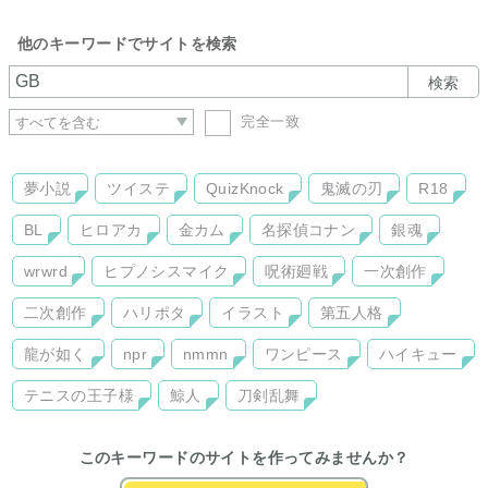
亀更新ではありますが、随時更新しております。
他のキーワードでサイトを検索
フォレストページの『眠り姫』が既ＨＰでございます。
検索
完全一致
夢小説
ツイステ
QuizKnock
鬼滅の刃
R18
BL
ヒロアカ
金カム
名探偵コナン
銀魂
wrwrd
ヒプノシスマイク
呪術廻戦
一次創作
二次創作
ハリポタ
イラスト
第五人格
龍が如く
npr
nmmn
ワンピース
ハイキュー
テニスの王子様
鯨人
刀剣乱舞
このキーワードのサイトを作ってみませんか？