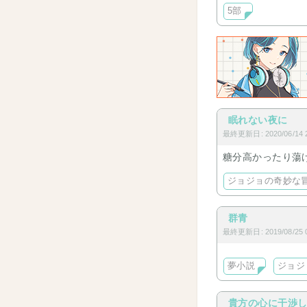
5部
眠れない夜に
最終更新日: 2020/06/14 2
糖分高かったり蕩
ジョジョの奇妙な
群青
最終更新日: 2019/08/25 0
夢小説
ジョジ
貴方の心に干渉