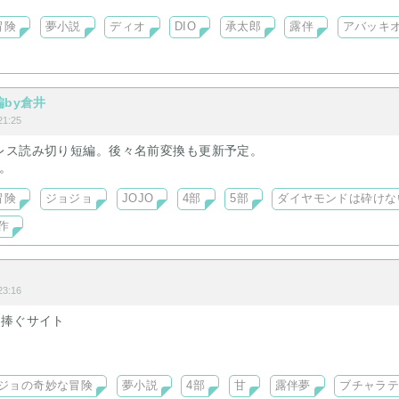
冒険
夢小説
ディオ
DIO
承太郎
露伴
アバッキ
編by倉井
1:25
レス読み切り短編。後々名前変換も更新予定。
ン。
冒険
ジョジョ
JOJO
4部
5部
ダイヤモンドは砕けな
作
3:16
を捧ぐサイト
加しました
も検討中
ジョの奇妙な冒険
夢小説
4部
甘
露伴夢
ブチャラ