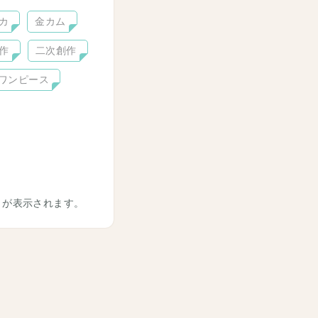
カ
金カム
作
二次創作
ワンピース
トが表示されます。