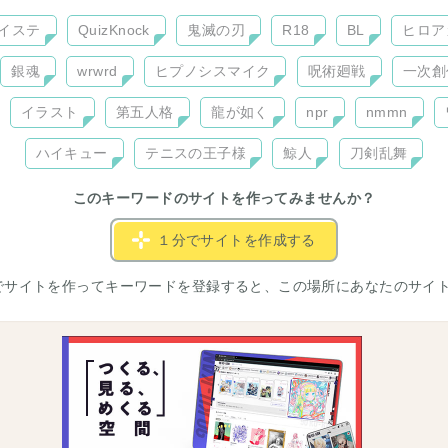
イステ
QuizKnock
鬼滅の刃
R18
BL
ヒロア
銀魂
wrwrd
ヒプノシスマイク
呪術廻戦
一次創
イラスト
第五人格
龍が如く
npr
nmmn
ハイキュー
テニスの王子様
鯨人
刀剣乱舞
このキーワードのサイトを作ってみませんか？
１分でサイトを作成する
でサイトを作ってキーワードを登録すると、この場所にあなたのサイ