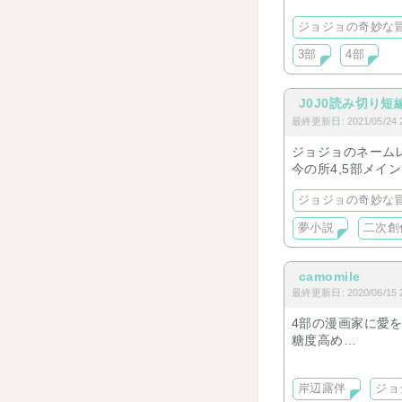
DIO
ジョジョの奇妙な
承太郎
露伴
3部
4部
アバッキオ
1部
3部
J0J0読み切り短
4部
最終更新日: 2021/05/24 2
5部
ジョジョのネーム
今の所4,5部メイ
ジョジョの奇妙な
夢小説
二次創
camomile
最終更新日: 2020/06/15 2
4部の漫画家に愛
糖度高め
ブチャラティ夢追
ジョルノ夢の投稿
岸辺露伴
ジョ