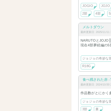
JOGIO
JOJO
2部
4部
メルトダウン
最終更新日: 2025/11/11 1
NARUTOとJOJO
現在4部夢続編の
す。
ジョジョの奇妙な
R18G
食べ残された赤 -Ta
最終更新日: 2024/10/30 2
作品数がとにかく
ジョジョの奇妙な
3部
裏