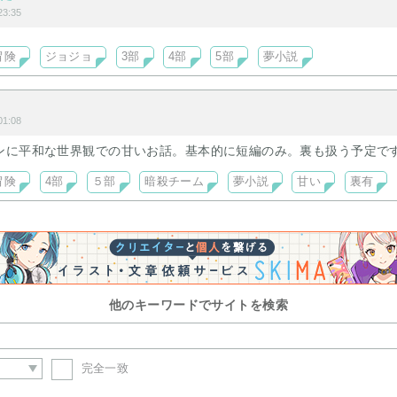
3:35
冒険
ジョジョ
3部
4部
5部
夢小説
1:08
ンに平和な世界観での甘いお話。基本的に短編のみ。裏も扱う予定で
冒険
4部
５部
暗殺チーム
夢小説
甘い
裏有
他のキーワードでサイトを検索
完全一致