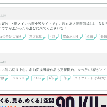
9:15
な冒険」4部メインの夢小説サイトです。現在承太郎夢短編1本＋仗助
いですがよかったら遊びに来てくださいな！
ョの奇妙な冒険
東方仗助
4部
空条承太郎
短編
長
0:58
レス読み切り中心。名前変換可能作品も更新開始。今の所4,5部がメイ
冒険
ジョジョ
JOJO
4部
5部
ダイヤモンドは砕けな