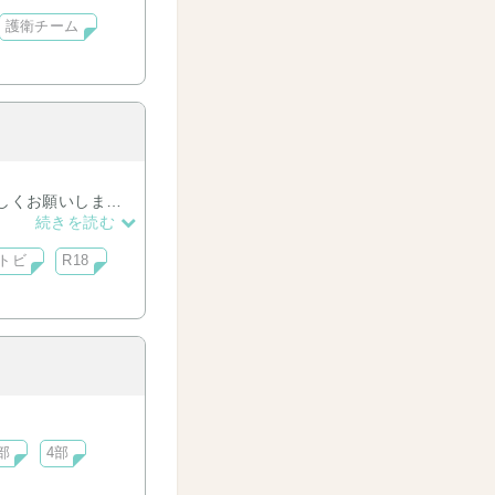
護衛チーム
しくお願いしま
続きを読む
トビ
R18
部
4部