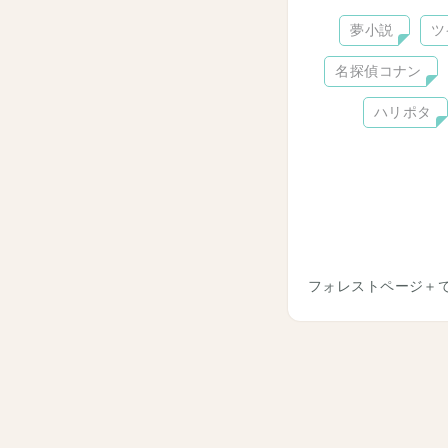
夢小説
ツ
名探偵コナン
ハリポタ
フォレストページ＋