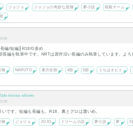
ジョジョ
ジョジョの奇妙な冒険
夢小説
暗殺チーム
5部
9:38
║長編/短編║R18/G多め
5部長編を執筆中です。NRTは原作沿い長編のみ執筆しています。よろ
冒険
NARUTO
東方仗助
4部
5部
うちはオビト
b-rosso-show-
1:09
多いです。短編も長編も。R18、裏とグロは濃いめ。
冒険
ジョジョ
JOJO
ドリーム小説
夢小説
夢
5