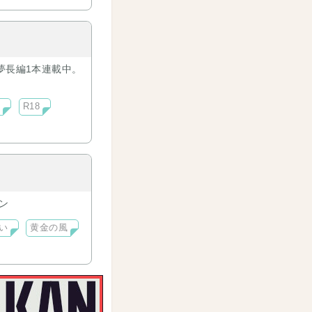
夢長編1本連載中。
編
R18
ン
い
黄金の風