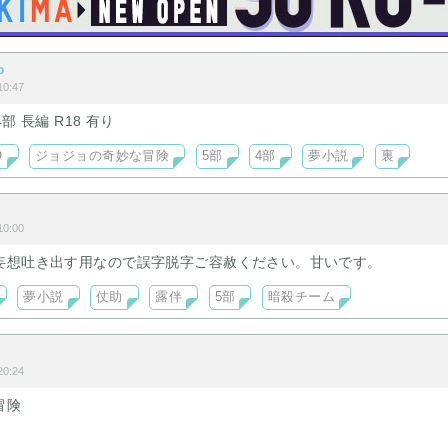
o
0:47
4部 長編 R18 有り
O
ジョジョの奇妙な冒険
5部
4部
夢小説
裏
0:00
妄想吐き出す用なので誤字脱字ご容赦ください。甘いです。
夢小説
仗助
露伴
5部
暗殺チーム
中
0:24
冒険