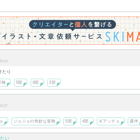
0:14
けたり
冒険
5部
4部
2部
2:27
ョ
ジョジョの奇妙な冒険
5部
4部
ギアッチョ
露伴
したい