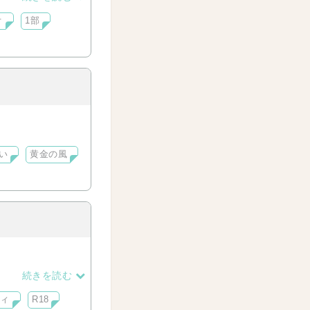
オ
1部
い
黄金の風
続きを読む
ティ
R18