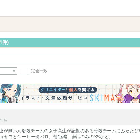
4件)
完全一致
1:42
記憶が無い元暗殺チームの女子高生が記憶のある暗殺チームにふたたび
ジョセフとシーザー現パロ。他短編、会話のみのSSなど。