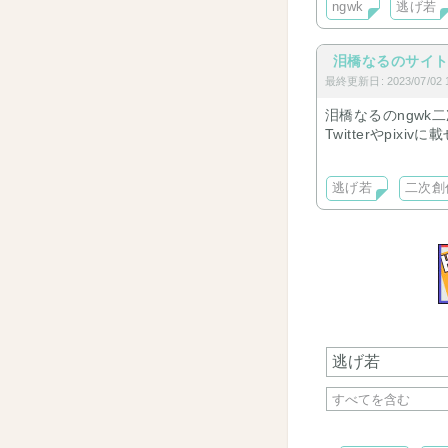
ngwk
逃げ若
泪橋なるのサイ
最終更新日: 2023/07/02 1
泪橋なるのngwk
Twitterやpix
しゃけのざ（市貞）
逃げ若
二次創