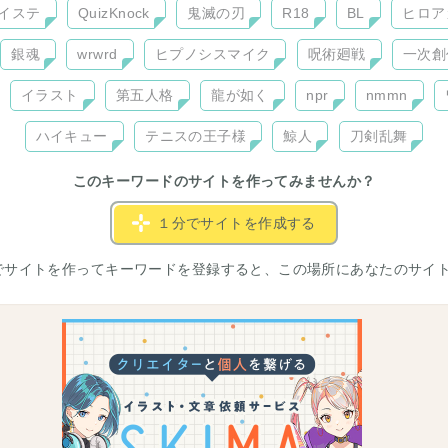
イステ
QuizKnock
鬼滅の刃
R18
BL
ヒロア
銀魂
wrwrd
ヒプノシスマイク
呪術廻戦
一次創
イラスト
第五人格
龍が如く
npr
nmmn
ハイキュー
テニスの王子様
鯨人
刀剣乱舞
このキーワードのサイトを作ってみませんか？
１分でサイトを作成する
でサイトを作ってキーワードを登録すると、この場所にあなたのサイ