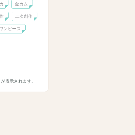
カ
金カム
作
二次創作
ワンピース
トが表示されます。