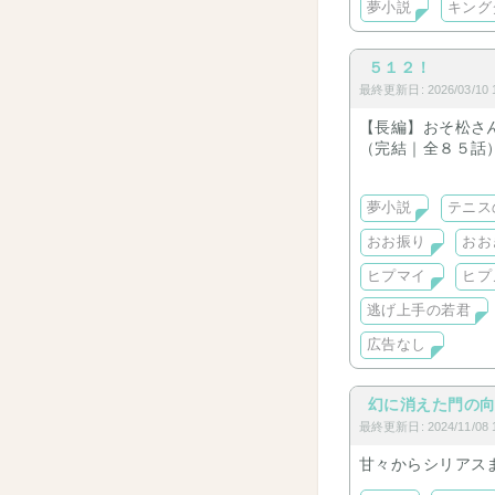
夢小説
キング
５１２！
最終更新日: 2026/03/10 1
【長編】おそ松さ
（完結｜全８５話
デスノ：ワイミー
テニプリ：氷帝男
夢小説
テニス
【短編】
松（六つ子）
おお振り
おお
テニプリ（関東中
デスノ（L中心）
ヒプマイ
ヒプ
BASARA（武田多
逃げ上手の若君
おお振り（西浦）
ハウル（カブ）
広告なし
忍たま（小松田／
銀魂（坂田／沖田
逃げ若（頼重）
幻に消えた門の
鬼灯の冷徹（白澤
最終更新日: 2024/11/08 1
刀剣乱舞
ツイステ
甘々からシリアス