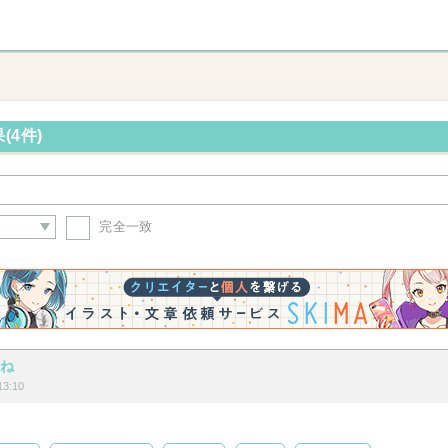
(4件)
完全一致
いね
3:10