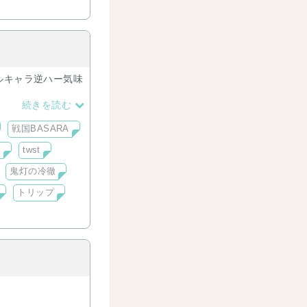
ルキャラ逆ハー気味
続きを読む
戦国BASARA
テ
twst
鬼灯の冷徹
トリップ