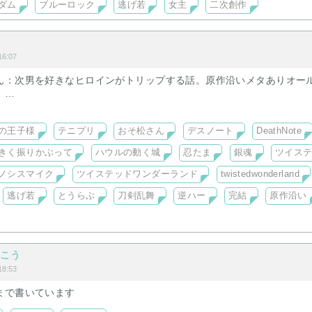
ダム
ブルーロック
逃げ若
女主
二次創作
6:07
ん：次男を好きなヒロインがトリップする話。原作沿いメタありオー
）
ズ出身の女の子がＬに溺愛される短編シリーズ（２５話以上）
装ヒロイン跡部落ち
の王子様
テニプリ
おそ松さん
デスノート
DeathNote
きく振りかぶって
ハウルの動く城
忍たま
銀魂
ツイス
学生）
ノシスマイク
ツイステッドワンダーランド
twistedwonderland
め）
逃げ若
とうらぶ
刀剣乱舞
逆ハー
完結
原作沿い
鉢屋）
）
向こう
）
8:53
まで書いています