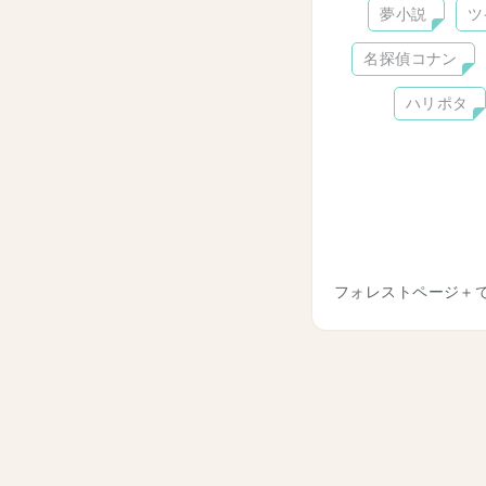
夢小説
ツ
名探偵コナン
ハリポタ
フォレストページ＋