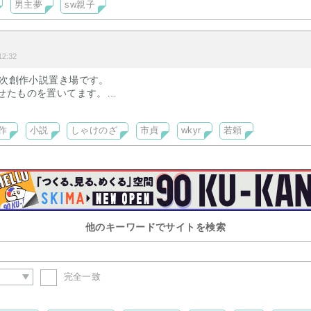
男主夢
sw親子
ト
2:32
二次創作小説置き場です。
ivに載せたものを置いてます。
、wkyr、凸🐹（やすきん）、四三などなどおっさん絡みCP無節操。
作
小説
しゃけのざ
市貞
wkyr
若頼
他のキーワードでサイトを検索
完全一致