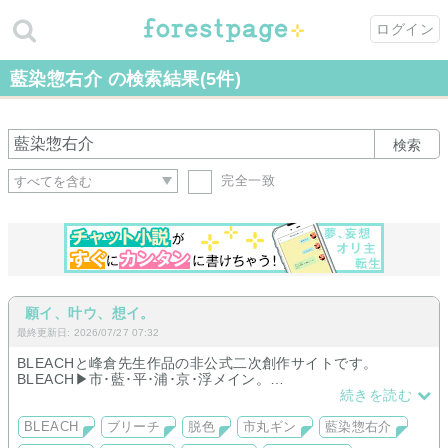
ログイン
藍染惣右介 の検索結果(5件)
検索
完全一致
願イ、叶ウ、想イ。
最終更新日: 2026/07/27 07:32
BLEACHと峰倉先生作品の非公式二次創作サイトです。
BLEACH▶︎市･藍･平･浦･京･浮メイン。
峰倉先生作品▶︎WA･最遊記メイン。
続きを読む
のんびり更新中𓂃 ✍︎
BLEACH
ブリーチ
脱色
市丸ギン
藍染惣右介