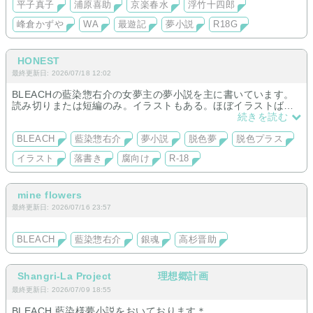
平子真子
浦原喜助
京楽春水
浮竹十四郎
峰倉かずや
WA
最遊記
夢小説
R18G
HONEST
最終更新日: 2026/07/18 12:02
BLEACHの藍染惣右介の女夢主の夢小説を主に書いています。
読み切りまたは短編のみ。イラストもある。ほぼイラストばか
り。
続きを読む
たまに腐向けも置きますが過去作品の再掲メイン
BLEACH
藍染惣右介
夢小説
脱色夢
脱色プラス
イラスト
落書き
腐向け
R-18
mine flowers
最終更新日: 2026/07/16 23:57
BLEACH
藍染惣右介
銀魂
高杉晋助
Shangri-La Project 理想郷計画
最終更新日: 2026/07/09 18:55
BLEACH 藍染様夢小説をおいております＊