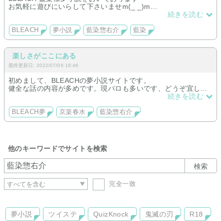
お気軽に遊びにいらして下さいませm(_ _)m
（サ終になりましたフォレストページ様よりお引越しさせて頂
続きを読む
きました。旧サイトよりお世話になっている読者様には、厚く
御礼申し上げますm(_ _)mフォレストページ+様でお初にお目に
BLEACH
夢小説
藍染惣右介
藍染
かかる読者様も、どうぞこれからもよろしくお願い申し上げま
すm(_ _)m死ぬまで藍染様夢続けます。）
2024.09.21記載
楽しさがここにある
2024.09.19 サイトopen
最終更新日: 2022/07/06 16:46
2016.02.09 旧フォレストページ様サイトopen
初めまして、BLEACHの夢小説サイトです。
健全な話の内容が多めです。現パロも多いです、どうぞ宜しく
お願い致します。
続きを読む
BLEACH夢
京楽春水
藍染惣右介
他のキーワードでサイトを検索
検索
完全一致
夢小説
ツイステ
QuizKnock
鬼滅の刃
R18