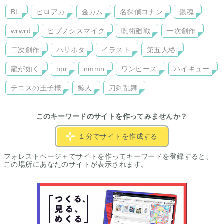
BL
ヒロアカ
金カム
名探偵コナン
銀魂
wrwrd
ヒプノシスマイク
呪術廻戦
一次創作
二次創作
ハリポタ
イラスト
第五人格
龍が如く
npr
nmmn
ワンピース
ハイキュー
テニスの王子様
鯨人
刀剣乱舞
このキーワードのサイトを作ってみませんか？
１分でサイトを作成する
フォレストページ＋でサイトを作ってキーワードを登録すると、
この場所にあなたのサイトが表示されます。