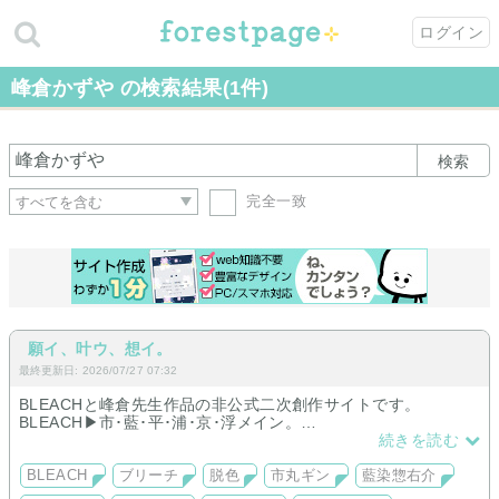
ログイン
峰倉かずや の検索結果(1件)
検索
完全一致
願イ、叶ウ、想イ。
最終更新日: 2026/07/27 07:32
BLEACHと峰倉先生作品の非公式二次創作サイトです。
BLEACH▶︎市･藍･平･浦･京･浮メイン。
峰倉先生作品▶︎WA･最遊記メイン。
続きを読む
のんびり更新中𓂃 ✍︎
BLEACH
ブリーチ
脱色
市丸ギン
藍染惣右介