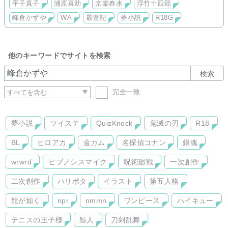
平子真子
浦原喜助
京楽春水
浮竹十四郎
峰倉かずや
WA
最遊記
夢小説
R18G
他のキーワードでサイトを検索
検索
完全一致
夢小説
ツイステ
QuizKnock
鬼滅の刃
R18
BL
ヒロアカ
金カム
名探偵コナン
銀魂
wrwrd
ヒプノシスマイク
呪術廻戦
一次創作
二次創作
ハリポタ
イラスト
第五人格
龍が如く
npr
nmmn
ワンピース
ハイキュー
テニスの王子様
鯨人
刀剣乱舞