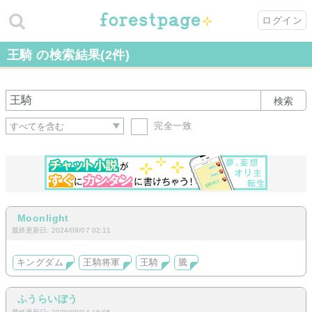
ログイン
王騎 の検索結果(2件)
検索
完全一致
Moonlight
最終更新日: 2024/09/07 02:11
キングダム
王騎将軍
王騎
騰
ふうらいぼう