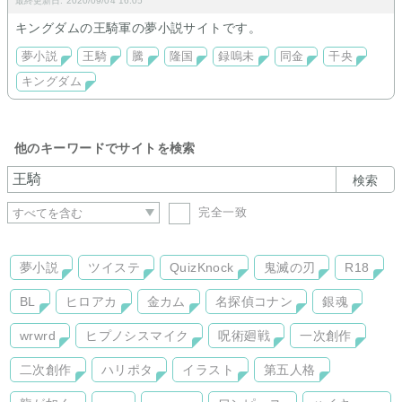
最終更新日: 2020/09/04 16:05
キングダムの王騎軍の夢小説サイトです。
夢小説
王騎
騰
隆国
録嗚未
同金
干央
キングダム
他のキーワードでサイトを検索
検索
完全一致
夢小説
ツイステ
QuizKnock
鬼滅の刃
R18
BL
ヒロアカ
金カム
名探偵コナン
銀魂
wrwrd
ヒプノシスマイク
呪術廻戦
一次創作
二次創作
ハリポタ
イラスト
第五人格