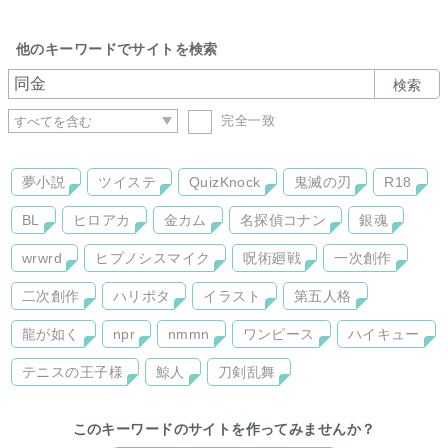
他のキーワードでサイトを検索
検索
完全一致
夢小説
ツイステ
QuizKnock
鬼滅の刃
R18
BL
ヒロアカ
金カム
名探偵コナン
銀魂
wrwrd
ヒプノシスマイク
呪術廻戦
一次創作
二次創作
ハリポタ
イラスト
第五人格
龍が如く
npr
nmmn
ワンピース
ハイキュー
テニスの王子様
鯨人
刀剣乱舞
このキーワードのサイトを作ってみませんか？