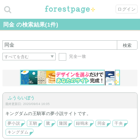
ログイン
同金 の検索結果(1件)
検索
完全一致
ふうらいぼう
最終更新日: 2020/09/04 16:05
キングダムの王騎軍の夢小説サイトです。
夢小説
王騎
騰
隆国
録嗚未
同金
干央
キングダム