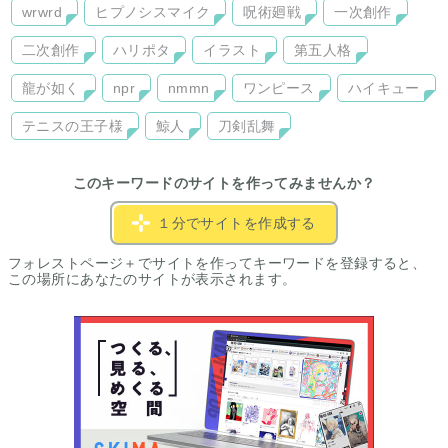
wrwrd
ヒプノシスマイク
呪術廻戦
一次創作
二次創作
ハリポタ
イラスト
第五人格
龍が如く
npr
nmmn
ワンピース
ハイキュー
テニスの王子様
鯨人
刀剣乱舞
このキーワードのサイトを作ってみませんか？
１分でサイトを作成する
フォレストページ＋でサイトを作ってキーワードを登録すると、
この場所にあなたのサイトが表示されます。