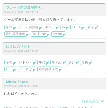
ブレーキ声の君が好き。
最終更新日: 2023/12/17 22:29
ゲーム実況者kyの夢小説を取り扱っています。
キヨ
ゲーム実況者
キヨ。
ky
TOP4
最俺
最終兵器俺達
YouTuber
nmmn
ゆうゆのサイト
最終更新日: 2018/07/26 19:53
キヨ
レトルト
牛沢
平和組
フジ
最俺
ヒラ
こーすけ
最終兵器俺達
Mirror Forest
最終更新日: 2018/02/15 20:00
此処はMirror Forest。
最終兵器俺達と一次創作（ダークファンタジー一冊）のNL夢小
続きを読む
説、裏の本が置いてあります。