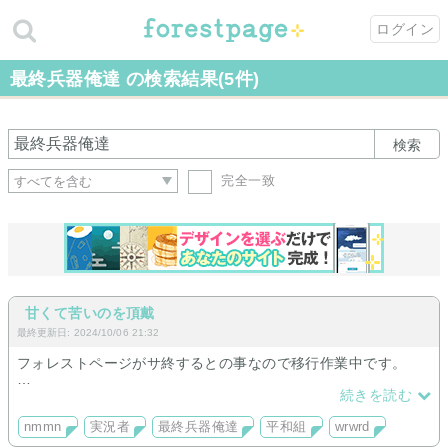
ログイン
最終兵器俺達 の検索結果(5件)
検索
完全一致
甘くて苦いのを頂戴
最終更新日: 2024/10/06 21:32
フォレストページがサ終するとの事なので移行作業中です。
気が向いたときに更新するサイトです。
続きを読む
nmmnを取り扱っています。
nmmn
実況者
最終兵器俺達
平和組
wrwrd