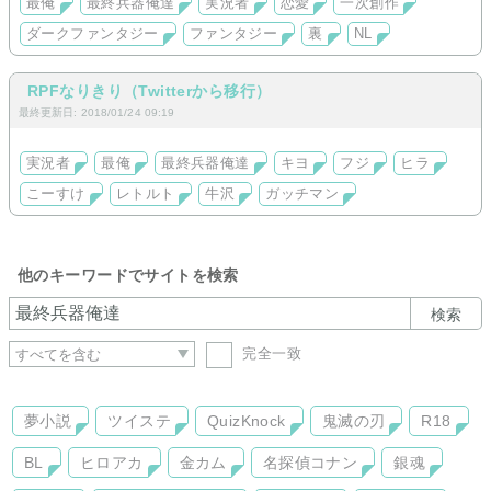
最俺
最終兵器俺達
実況者
恋愛
一次創作
ぜひ足をお運び下さい。
ダークファンタジー
ファンタジー
裏
NL
森の管理人PIERROTより
RPFなりきり（Twitterから移行）
最終更新日: 2018/01/24 09:19
実況者
最俺
最終兵器俺達
キヨ
フジ
ヒラ
こーすけ
レトルト
牛沢
ガッチマン
他のキーワードでサイトを検索
検索
完全一致
夢小説
ツイステ
QuizKnock
鬼滅の刃
R18
BL
ヒロアカ
金カム
名探偵コナン
銀魂