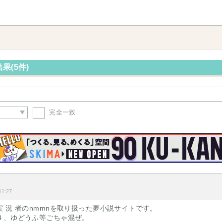
果(5件)
完全一致
1:27
 況 者のnmmnを取り扱った夢小説サイトです。
４、ゆどうふ等ごちゃ混ぜ。