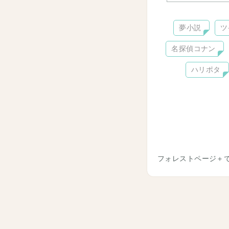
夢小説
ツ
名探偵コナン
ハリポタ
フォレストページ＋