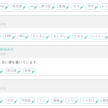
rtrt
実況者
us
夢小説
最俺
キヨ
牛沢
レ
2:29
18禁
801
そらまふ
まふそら
なるせ
レトルト
ゆめをみた
5:59
、甘い夢を書いています。
実況者
全身
9:53
牛沢
平和組
フジ
最俺
ヒラ
こーすけ
最