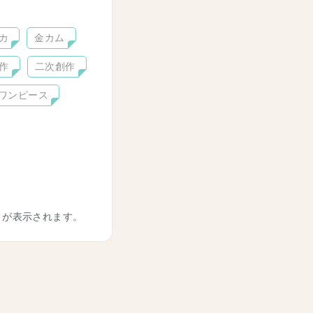
カ
金カム
作
二次創作
ワンピース
トが表示されます。