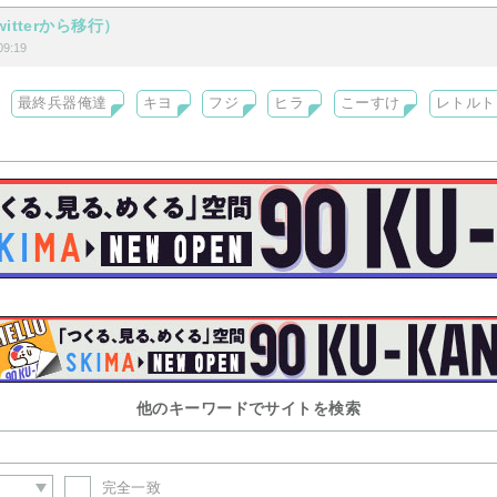
itterから移行）
9:19
最終兵器俺達
キヨ
フジ
ヒラ
こーすけ
レトルト
他のキーワードでサイトを検索
完全一致