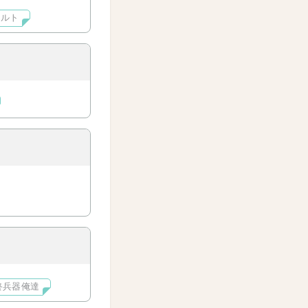
トルト
終兵器俺達