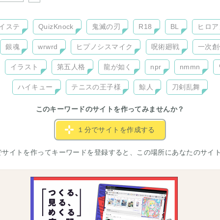
イステ
QuizKnock
鬼滅の刃
R18
BL
ヒロア
銀魂
wrwrd
ヒプノシスマイク
呪術廻戦
一次創
イラスト
第五人格
龍が如く
npr
nmmn
ハイキュー
テニスの王子様
鯨人
刀剣乱舞
このキーワードのサイトを作ってみませんか？
１分でサイトを作成する
でサイトを作ってキーワードを登録すると、この場所にあなたのサイ