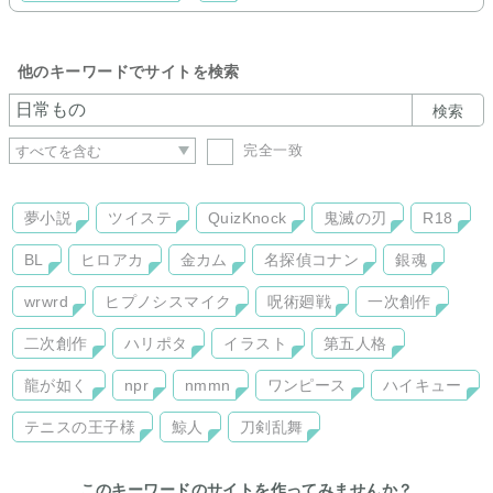
他のキーワードでサイトを検索
検索
完全一致
夢小説
ツイステ
QuizKnock
鬼滅の刃
R18
BL
ヒロアカ
金カム
名探偵コナン
銀魂
wrwrd
ヒプノシスマイク
呪術廻戦
一次創作
二次創作
ハリポタ
イラスト
第五人格
龍が如く
npr
nmmn
ワンピース
ハイキュー
テニスの王子様
鯨人
刀剣乱舞
このキーワードのサイトを作ってみませんか？