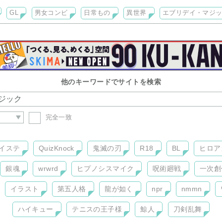
GL
男女コンビ
日常もの
異世界
エブリデイ・マジ
他のキーワードでサイトを検索
完全一致
イステ
QuizKnock
鬼滅の刃
R18
BL
ヒロア
銀魂
wrwrd
ヒプノシスマイク
呪術廻戦
一次創
イラスト
第五人格
龍が如く
npr
nmmn
ハイキュー
テニスの王子様
鯨人
刀剣乱舞