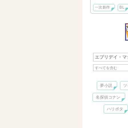
一次創作
BL
夢小説
ツ
名探偵コナン
ハリポタ