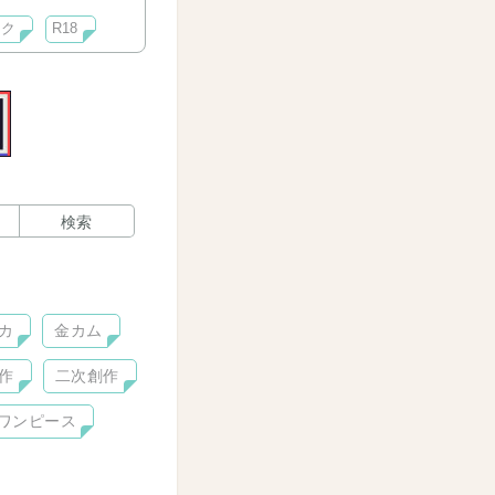
ック
R18
検索
カ
金カム
作
二次創作
ワンピース