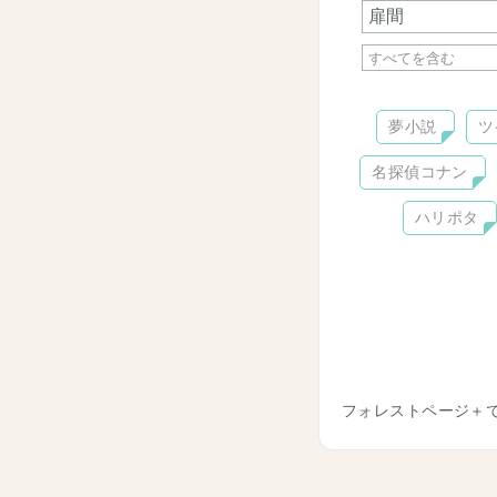
夢小説
ツ
名探偵コナン
ハリポタ
フォレストページ＋