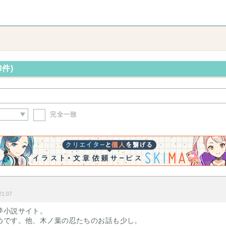
3件)
完全一致
1:07
夢小説サイト。
めです。他、木ノ葉の忍たちのお話も少し。