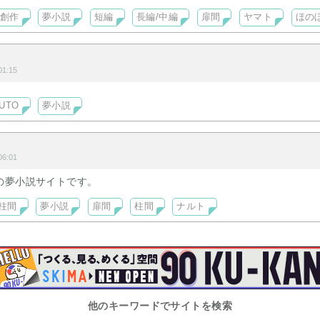
創作
夢小説
短編
長編/中編
扉間
ヤマト
ほの
1:15
UTO
夢小説
6:01
の夢小説サイトです。
柱間
夢小説
扉間
柱間
ナルト
他のキーワードでサイトを検索