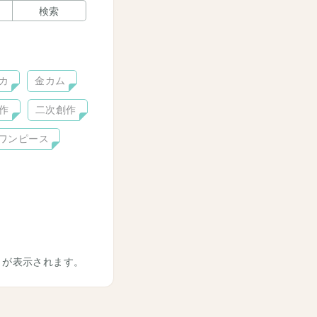
検索
カ
金カム
作
二次創作
ワンピース
トが表示されます。