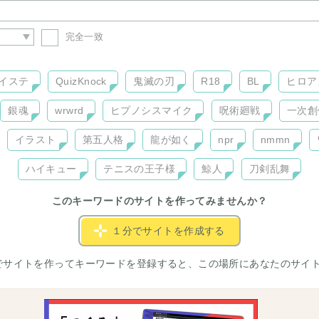
完全一致
イステ
QuizKnock
鬼滅の刃
R18
BL
ヒロア
銀魂
wrwrd
ヒプノシスマイク
呪術廻戦
一次創
イラスト
第五人格
龍が如く
npr
nmmn
ハイキュー
テニスの王子様
鯨人
刀剣乱舞
このキーワードのサイトを作ってみませんか？
１分でサイトを作成する
でサイトを作ってキーワードを登録すると、この場所にあなたのサイ