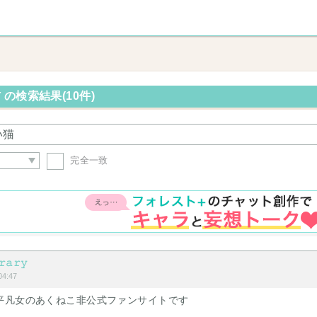
の検索結果(10件)
完全一致
𝚛𝚊𝚛𝚢
4:47
平凡女のあくねこ非公式ファンサイトです