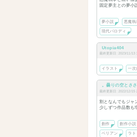
固定夢主との夢小
時折、オールキャ
夢小説
悪魔執
現代パロディ
Utopia404
最終更新日: 2023/11/13 1
イラスト
一次
。曇りの空とさ
最終更新日: 2022/12/15 2
割となんでもジャ
少しずつ作品数も
中。同じ同志を癒
創作
創作小説
ベリアン
ラト