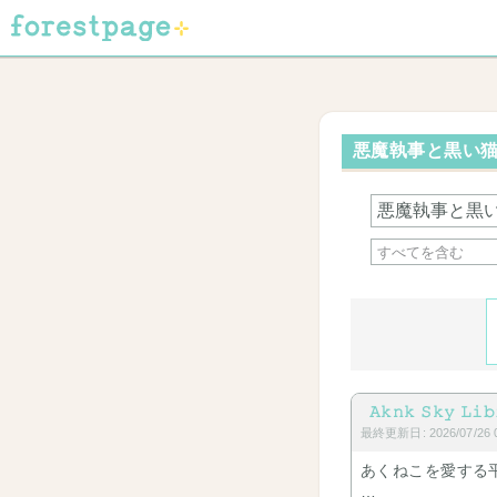
悪魔執事と黒い猫 
𝙰𝚔𝚗𝚔 𝚂𝚔𝚢 𝙻𝚒𝚋
最終更新日: 2026/07/26 0
あくねこを愛する