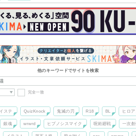
他のキーワードでサイトを検索
完全一致
イステ
QuizKnock
鬼滅の刃
R18
BL
ヒロア
銀魂
wrwrd
ヒプノシスマイク
呪術廻戦
一次創