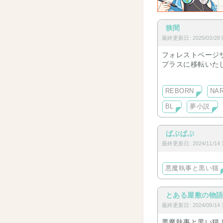
狭間
最終更新日: 2025/03/28 0
フォレストページ
プラスに移転いた
時々、更新してい
よろしくお願いし
REBORN
NA
BL
夢小説
ぱぷぱぷ
最終更新日: 2024/11/14 1
悪魔執事と黒い猫
とある屋敷の物
最終更新日: 2024/09/14 1
悪魔執事と黒い猫