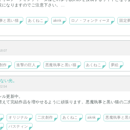
説になりますのでご注意下さい。
ラでカプ要素なしの小説が上がります。
事と黒い猫
あくねこ
aknk
ロノ・フォンティーヌ
固定
8:07
創作
進撃の巨人
悪魔執事と黒い猫
あくねこ
夢絵
さない光。
2:54
ンル更新中。
増えて完結作品を増やせるように頑張ります。悪魔執事と黒い猫の二
せるように頑張りまっす
オリジナル
二次創作
あくねこ
aknk
悪魔執事と黒
バスティン