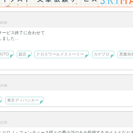
6:05
サービス終了に合わせて
しました
くかもしれません
ます
RUTO
戯言
クロスワールドストーリー
カゲプロ
悪魔執
3:38
東京ディバンカー
語
2:25
よりロノ・フォンティーヌ様との夢小説のみを投稿するサイトとなり