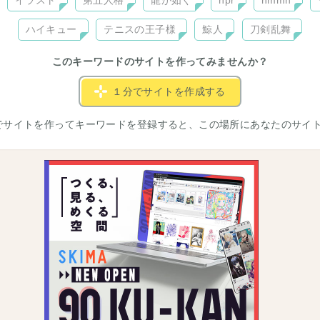
イラスト
第五人格
龍が如く
npr
nmmn
ハイキュー
テニスの王子様
鯨人
刀剣乱舞
このキーワードのサイトを作ってみませんか？
１分でサイトを作成する
でサイトを作ってキーワードを登録すると、この場所にあなたのサイ