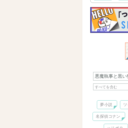
夢小説
ツ
名探偵コナン