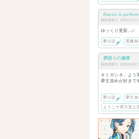
flacon à parfum
最終更新日: 2025/12/11 1
ゆっくり更新‪𓈒 𓂂𓏸
夢小説
悪魔執
夢語りの書庫
最終更新日: 2025/10/07 1
キミガシネ、よう
夢主攻めが好きで
反応集・短編集・
夢小説
夢主攻
キミガシネ、よう
ようこそ実力至上