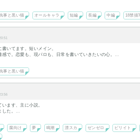
ラ、SSは推し執事を中心に心のままに。
執事と黒い猫
オールキャラ
短編
長編
中編
18禁描
っしゃいませ⋯⋯🍀*゜
成しました、
0:51
デザインワンピのスクショを公開しましたです💡 ̖́-
に書いてます。短いメイン。
離感で。恋愛も、現パロも、日常を書いていきたいの心。
推しですが、なんか分からんがミヤジ夢が多いです。
/7にて、あくねこ創作におけるキャラクター別あーる趣向に別邸2階組ばー
執事と黒い猫
3:56
ています、主に小説。
ました。
ト。
腐向け
夢
鳴潮
漂スカ
ゼンゼロ
ビリイト
もしれません、なんでも大丈夫な方向け。