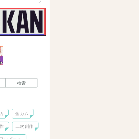
検索
カ
金カム
作
二次創作