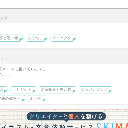
9:53
事と黒い猫
あくねこ
ガチアクタ
9:57
実メインに書いています。
す。
長編
め
キミガシネ
悪魔執事と黒い猫
ダンガンロンパ
こそ実力至上主義の教室へ、悪魔執事と黒い猫、ダンガンロンパ
主義の教室へ
よう実