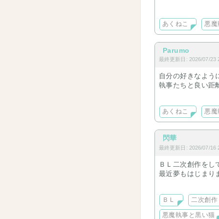
長編はオールキャ
あくねこ
悪魔
それでは、行ってら
Parumo
＊ あつ森にて作
最終更新日: 2026/07/23 2
あくねこデフォルメ
自分の好きなよう
執事たちと良い距
ベリアンとミヤジ
＊ 2025.12
あくねこ
悪魔
閃華
最終更新日: 2026/07/16 2
ＢＬ二次創作をし
最近夢もはじまり
鳴潮 漂スカ、
ゼンゼロ ビリイ
ＢＬ
二次創作
あくねこ ❤️‍🩹💍
ＢＬはリバ書くか
悪魔執事と黒い猫