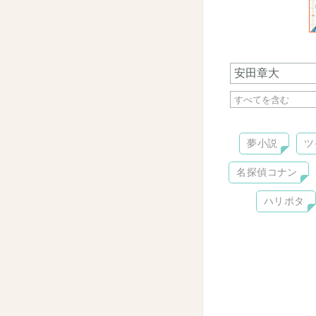
夢小説
ツ
名探偵コナン
ハリポタ