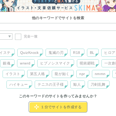
他のキーワードでサイトを検索
完全一致
イステ
QuizKnock
鬼滅の刃
R18
BL
ヒロア
銀魂
wrwrd
ヒプノシスマイク
呪術廻戦
一次創
イラスト
第五人格
龍が如く
npr
nmmn
ハイキュー
テニスの王子様
鯨人
刀剣乱舞
このキーワードのサイトを作ってみませんか？
１分でサイトを作成する