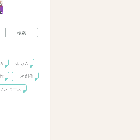
検索
カ
金カム
作
二次創作
ワンピース