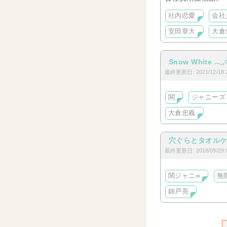
社内恋愛
会社
安田章大
大倉
Snow White 𓂃𓈒
最終更新日: 2021/12/18 2
関
ジャニーズ
大倉忠義
穴ぐらとタオル
最終更新日: 2018/09/29 0
関ジャニ∞
無
錦戸亮