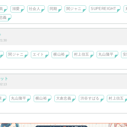
員
溺愛
社会人
同期
関ジャニ
SUPEREIGHT
忠義

1:30
関ジャニ
エイト
横山裕
村上信五
丸山隆平
安
ケット
2:13
限
丸山隆平
横山裕
大倉忠義
渋谷すばる
村上信五