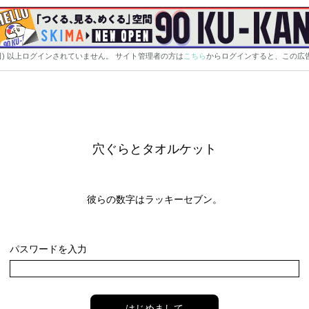
0日) 以上ログインされていません。 サイト管理者の方は
こちら
からログインすると、この広
穴ぐらとタオルケット
彼らの数字はラッキーセブン。
パスワードを入力
はじめまして