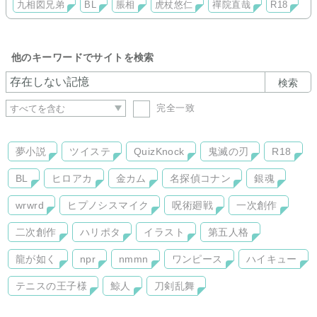
九相図兄弟
BL
脹相
虎杖悠仁
禪院直哉
R18
してます。
他のキーワードでサイトを検索
検索
完全一致
夢小説
ツイステ
QuizKnock
鬼滅の刃
R18
BL
ヒロアカ
金カム
名探偵コナン
銀魂
wrwrd
ヒプノシスマイク
呪術廻戦
一次創作
二次創作
ハリポタ
イラスト
第五人格
龍が如く
npr
nmmn
ワンピース
ハイキュー
テニスの王子様
鯨人
刀剣乱舞