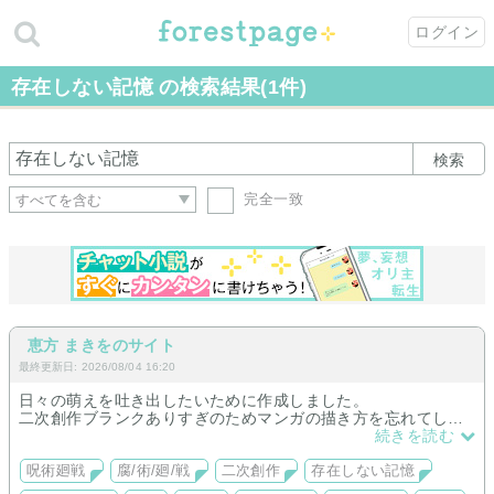
ログイン
存在しない記憶 の検索結果(1件)
検索
完全一致
恵方 まきをのサイト
最終更新日: 2026/08/04 16:20
日々の萌えを吐き出したいために作成しました。
二次創作ブランクありすぎのためマンガの描き方を忘れてしま
ったので、リハビリがてらイラスト描いたり、話作ったりして
続きを読む
います。
文字でネタを書いて、ネームに起こしてマンガを描く…つもり
呪術廻戦
腐/術/廻/戦
二次創作
存在しない記憶
ですが、全然追いつかないのでネタ作成段階の雑なSSで吐き出