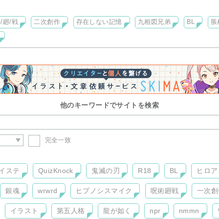
ています。
て、ネームに起こしてマンガを描く…つもりですが、全然追いつかな
/廻/戦
二次創作
存在しない記憶
九相図兄弟
BL
脹
出してます。
他のキーワードでサイトを検索
完全一致
イステ
QuizKnock
鬼滅の刃
R18
BL
ヒロア
銀魂
wrwrd
ヒプノシスマイク
呪術廻戦
一次創
イラスト
第五人格
龍が如く
npr
nmmn