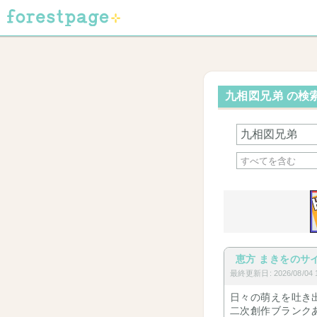
九相図兄弟 の検索
恵方 まきをのサ
最終更新日: 2026/08/04 1
日々の萌えを吐き
二次創作ブランク