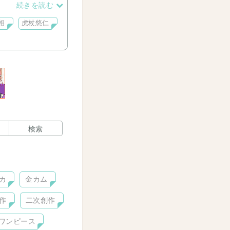
続きを読む
いのでネタ作成段階
相
虎杖悠仁
検索
カ
金カム
作
二次創作
ワンピース