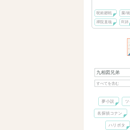
り、話作ったりし
文字でネタを書い
呪術廻戦
腐/術
の雑なSSで吐き
禪院直哉
R18
夢小説
ツ
名探偵コナン
ハリポタ