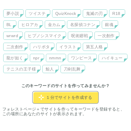
夢小説
ツイステ
QuizKnock
鬼滅の刃
R18
BL
ヒロアカ
金カム
名探偵コナン
銀魂
wrwrd
ヒプノシスマイク
呪術廻戦
一次創作
二次創作
ハリポタ
イラスト
第五人格
龍が如く
npr
nmmn
ワンピース
ハイキュー
テニスの王子様
鯨人
刀剣乱舞
このキーワードのサイトを作ってみませんか？
１分でサイトを作成する
フォレストページ＋でサイトを作ってキーワードを登録すると、
この場所にあなたのサイトが表示されます。