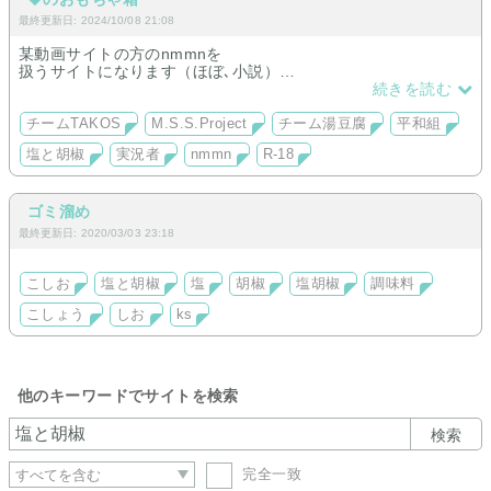
最終更新日: 2024/10/08 21:08
某動画サイトの方のnmmnを
扱うサイトになります（ほぼ､小説）
メキシコ料理のSさん右と
続きを読む
調味料のPさん右が多め
（たまに厨二と豆腐と廃人×足
チームTAKOS
M.S.S.Project
チーム湯豆腐
平和組
rtさんなどあるかも）
塩と胡椒
実況者
nmmn
R-18
※現在､工事中※
ゴミ溜め
最終更新日: 2020/03/03 23:18
こしお
塩と胡椒
塩
胡椒
塩胡椒
調味料
こしょう
しお
ks
他のキーワードでサイトを検索
検索
完全一致