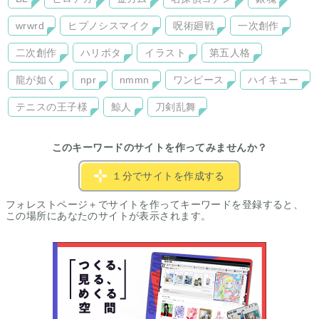
wrwrd
ヒプノシスマイク
呪術廻戦
一次創作
二次創作
ハリポタ
イラスト
第五人格
龍が如く
npr
nmmn
ワンピース
ハイキュー
テニスの王子様
鯨人
刀剣乱舞
このキーワードのサイトを作ってみませんか？
１分でサイトを作成する
フォレストページ＋でサイトを作ってキーワードを登録すると、
この場所にあなたのサイトが表示されます。