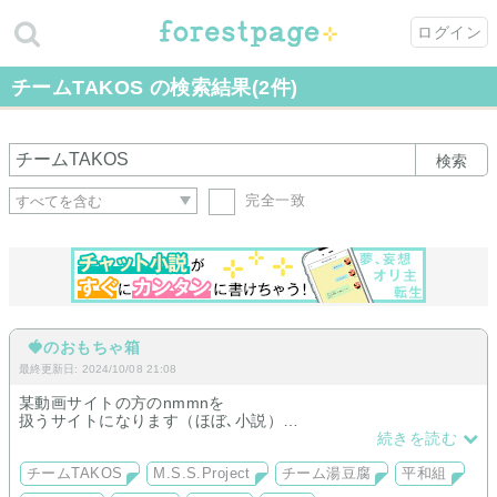
ログイン
チームTAKOS の検索結果(2件)
検索
完全一致
🍓のおもちゃ箱
最終更新日: 2024/10/08 21:08
某動画サイトの方のnmmnを
扱うサイトになります（ほぼ､小説）
メキシコ料理のSさん右と
続きを読む
調味料のPさん右が多め
（たまに厨二と豆腐と廃人×足
チームTAKOS
M.S.S.Project
チーム湯豆腐
平和組
rtさんなどあるかも）