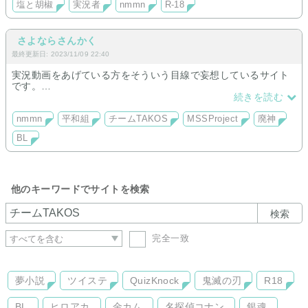
塩と胡椒
実況者
nmmn
R-18
※現在､工事中※
さよならさんかく
最終更新日: 2023/11/09 22:40
実況動画をあげている方をそういう目線で妄想しているサイト
です。
夢小説はございません。
続きを読む
あしからずご了承ください。
nmmn
平和組
チームTAKOS
MSSProject
廃神
BL
他のキーワードでサイトを検索
検索
完全一致
夢小説
ツイステ
QuizKnock
鬼滅の刃
R18
BL
ヒロアカ
金カム
名探偵コナン
銀魂