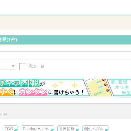
果(1件)
完全一致
ト
4:24
FGO
PandoraHearts
世界征服
弱虫ペダル