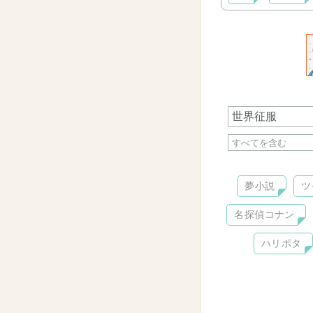
夢小説
ツ
名探偵コナン
ハリポタ