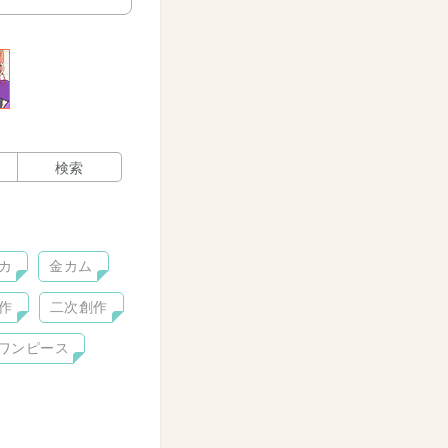
検索
カ
金カム
作
二次創作
ワンピース