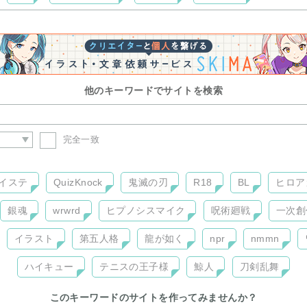
他のキーワードでサイトを検索
完全一致
イステ
QuizKnock
鬼滅の刃
R18
BL
ヒロア
銀魂
wrwrd
ヒプノシスマイク
呪術廻戦
一次創
イラスト
第五人格
龍が如く
npr
nmmn
ハイキュー
テニスの王子様
鯨人
刀剣乱舞
このキーワードのサイトを作ってみませんか？