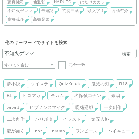
藤真健司
仙道彰
NARUTO
はたけカカシ
ら嬉しいです。
いつか必ず、続きを再開させたいです。
不知火ゲンマ
最遊記
玄奘三蔵
頭文字D
高橋啓介
高橋涼介
高橋兄弟
他のキーワードでサイトを検索
検索
完全一致
夢小説
ツイステ
QuizKnock
鬼滅の刃
R18
BL
ヒロアカ
金カム
名探偵コナン
銀魂
wrwrd
ヒプノシスマイク
呪術廻戦
一次創作
二次創作
ハリポタ
イラスト
第五人格
龍が如く
npr
nmmn
ワンピース
ハイキュー