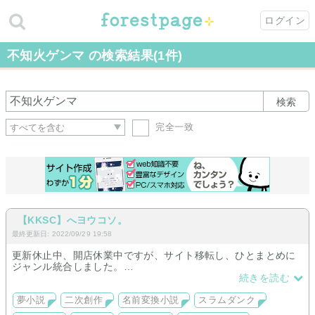
ログイン
不知火ゲンマ の検索結果(1件)
検索
完全一致
【KKSC】へヨウコソ。
最終更新日: 2022/09/29 19:58
更新休止中、開店休業中ですが、サイト移転し、ひとまとめに
ジャンル統合しました。
夢小説と、名前変換対応小説を取り扱っています。
続きを読む
恋愛要素のあるモノと、ただ作品の登場人物になるだけのモノ
があります。
夢小説
二次創作
名前変換小説
スラムダンク
連載も途中で止まっていますが、少しでも楽しんでいただけた