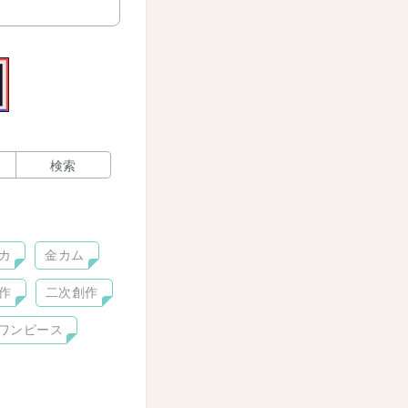
検索
カ
金カム
作
二次創作
ワンピース