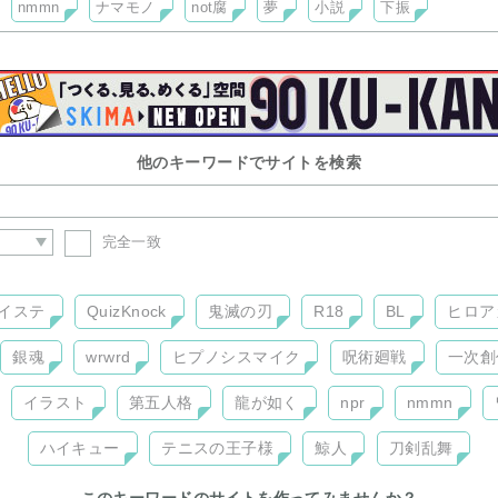
nmmn
ナマモノ
not腐
夢
小説
下振
他のキーワードでサイトを検索
完全一致
イステ
QuizKnock
鬼滅の刃
R18
BL
ヒロア
銀魂
wrwrd
ヒプノシスマイク
呪術廻戦
一次創
イラスト
第五人格
龍が如く
npr
nmmn
ハイキュー
テニスの王子様
鯨人
刀剣乱舞