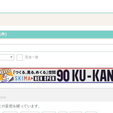
1件)
完全一致
3:41
との妄想を綴っています。