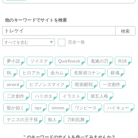
他のキーワードでサイトを検索
検索
完全一致
夢小説
ツイステ
QuizKnock
鬼滅の刃
R18
BL
ヒロアカ
金カム
名探偵コナン
銀魂
wrwrd
ヒプノシスマイク
呪術廻戦
一次創作
二次創作
ハリポタ
イラスト
第五人格
龍が如く
npr
nmmn
ワンピース
ハイキュー
テニスの王子様
鯨人
刀剣乱舞
このキーワードのサイトを作ってみませんか？