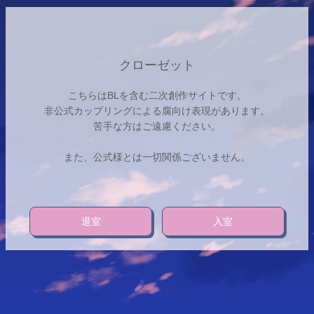
クローゼット
こちらはBLを含む二次創作サイトです。
非公式カップリングによる腐向け表現があります。
苦手な方はご遠慮ください。
また、公式様とは一切関係ございません。
退室
入室