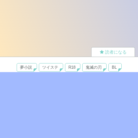
読者になる
夢小説
ツイステ
R18
鬼滅の刃
BL
ヒプノシスマイク
ヒロアカ
wrwrd
QuizKnock
無料ではじめる
ログイン
誰でもかんたんサイト作成
©
Copyright
Visualworks. All Rights Reserved.