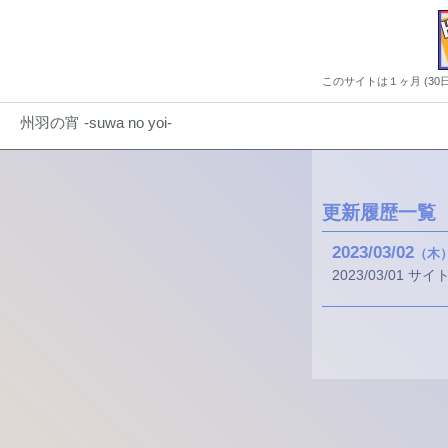
このサイトは１ヶ月 (3
州羽の宵 -suwa no yoi-
更新履歴一覧
2023
03
02
（木
2023/03/01 