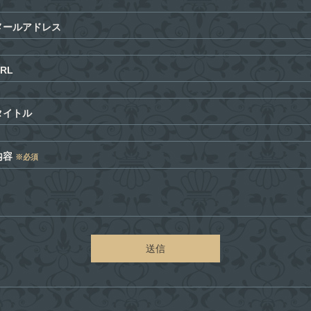
メールアドレス
RL
タイトル
内容
※必須
送信