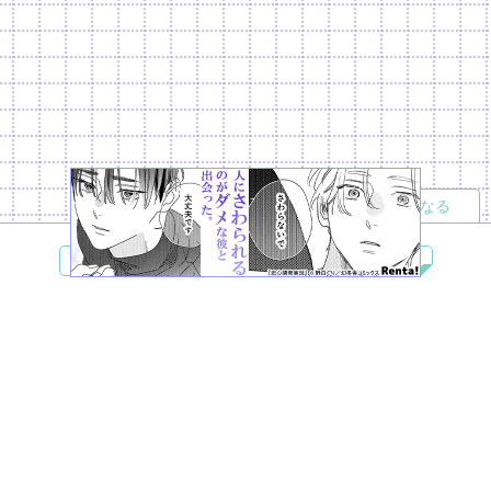
読者になる
夢小説
ツイステ
R18
鬼滅の刃
BL
ヒプノシスマイク
ヒロアカ
wrwrd
QuizKnock
無料ではじめる
ログイン
誰でもかんたんサイト作成
©
Copyright
Visualworks. All Rights Reserved.