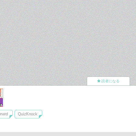
読者になる
rwrd
QuizKnock