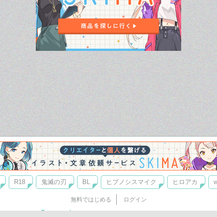
R18
鬼滅の刃
BL
ヒプノシスマイク
ヒロアカ
w
無料ではじめる
ログイン
誰でもかんたんサイト作成