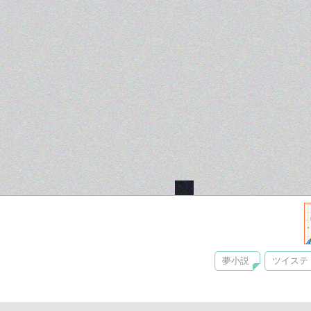
夢小説
ツイステ