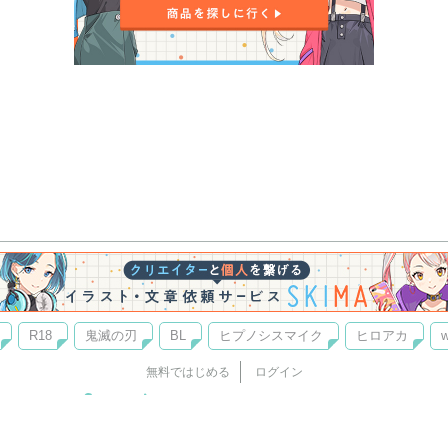
R18
鬼滅の刃
BL
ヒプノシスマイク
ヒロアカ
w
無料ではじめる
ログイン
誰でもかんたんサイト作成
©
Copyright
Visualworks. All Rights Reserved.