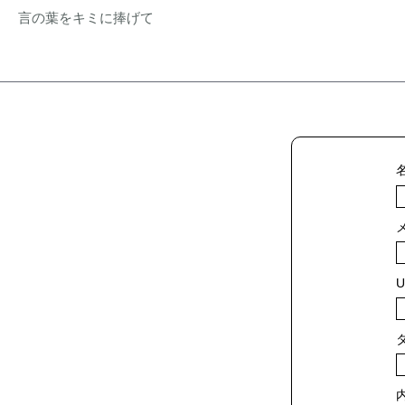
言の葉をキミに捧げて
U