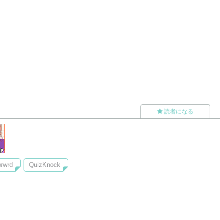
読者になる
rwrd
QuizKnock