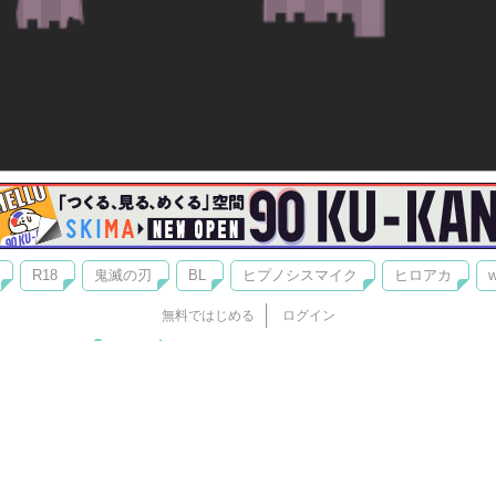
R18
鬼滅の刃
BL
ヒプノシスマイク
ヒロアカ
w
無料ではじめる
ログイン
誰でもかんたんサイト作成
©
Copyright
Visualworks. All Rights Reserved.