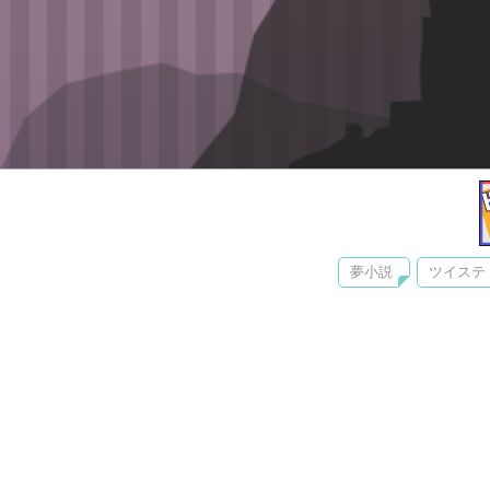
夢小説
ツイステ