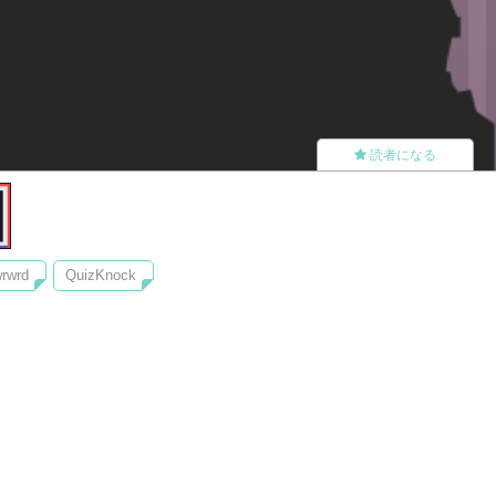
読者になる
rwrd
QuizKnock