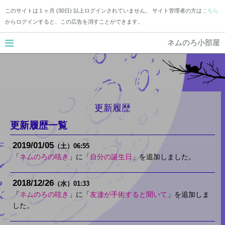
このサイトは１ヶ月 (30日) 以上ログインされていません。 サイト管理者の方は
こちら
からログインすると、この広告を消すことができます。
ネムのろ小部屋
更新履歴
更新履歴一覧
2019
01
05
（土）
06:55
「
ネムのろの呟き
」に「
自分の誕生日
」を追加しました。
2018
12
26
（水）
01:33
「
ネムのろの呟き
」に「
友達が手術すると聞いて
」を追加しま
した。