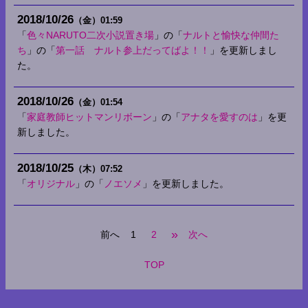
2018
10
26
（金）
01:59
「
色々NARUTO二次小説置き場
」の「
ナルトと愉快な仲間た
ち
」の「
第一話 ナルト参上だってばよ！！
」を更新しまし
た。
2018
10
26
（金）
01:54
「
家庭教師ヒットマンリボーン
」の「
アナタを愛すのは
」を更
新しました。
2018
10
25
（木）
07:52
「
オリジナル
」の「
ノエソメ
」を更新しました。
»
前へ
1
2
次へ
TOP