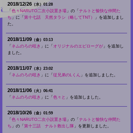
2018
12
26
（水）
01:28
「
色々NARUTO二次小説置き場
」の「
ナルトと愉快な仲間た
ち
」に「
第十七話 天然タラシ（略してTNT）
」を追加しまし
た。
2018
11
09
（金）
03:13
「
ネムのろの呟き
」に「
オリジナルのエピローグが
」を追加し
ました。
2018
11
07
（水）
23:02
「
ネムのろの呟き
」に「
従兄弟のLくん
」を追加しました。
2018
11
06
（火）
06:41
「
ネムのろの呟き
」に「
色々と
」を追加しました。
2018
10
26
（金）
01:59
「
色々NARUTO二次小説置き場
」の「
ナルトと愉快な仲間た
ち
」の「
第十三話 ナルト救出し隊
」を更新しました。