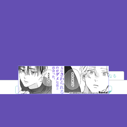
読者になる
夢小説
ツイステ
R18
鬼滅の刃
BL
ヒプノシスマイク
ヒロアカ
wrwrd
QuizKnock
無料ではじめる
ログイン
誰でもかんたんサイト作成
©
Copyright
Visualworks. All Rights Reserved.