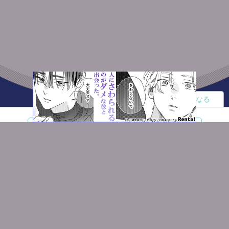
読者になる
夢小説
ツイステ
R18
鬼滅の刃
BL
ヒプノシスマイク
ヒロアカ
wrwrd
QuizKnock
無料ではじめる
ログイン
誰でもかんたんサイト作成
©
Copyright
Visualworks. All Rights Reserved.