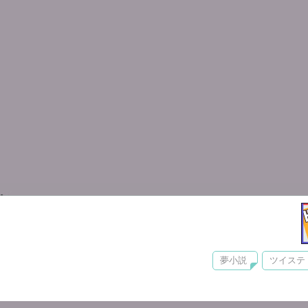
夢小説
ツイステ