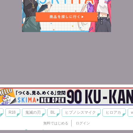
R18
鬼滅の刃
BL
ヒプノシスマイク
ヒロアカ
w
無料ではじめる
ログイン
誰でもかんたんサイト作成