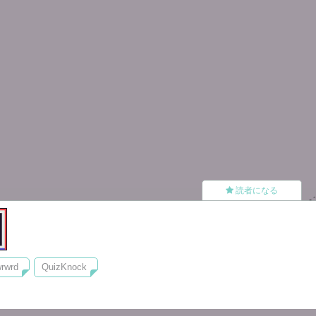
読者になる
rwrd
QuizKnock