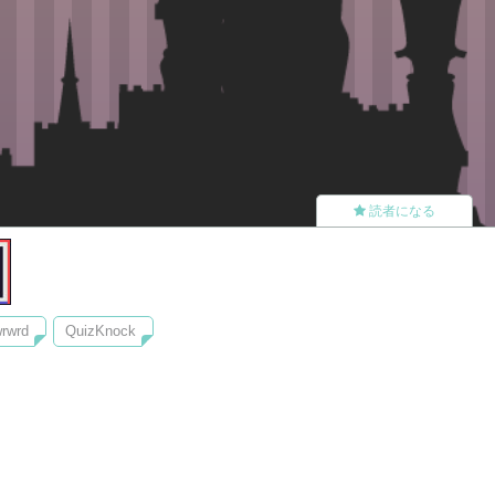
読者になる
rwrd
QuizKnock