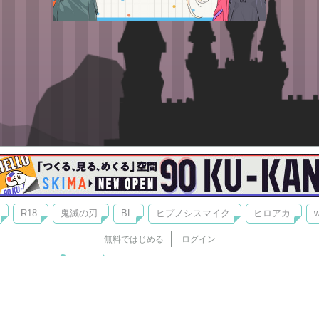
R18
鬼滅の刃
BL
ヒプノシスマイク
ヒロアカ
w
無料ではじめる
ログイン
誰でもかんたんサイト作成
©
Copyright
Visualworks. All Rights Reserved.