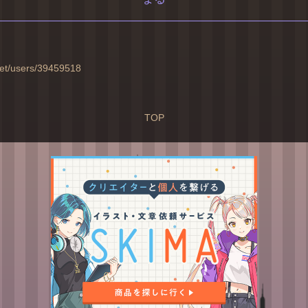
.net/users/39459518
TOP