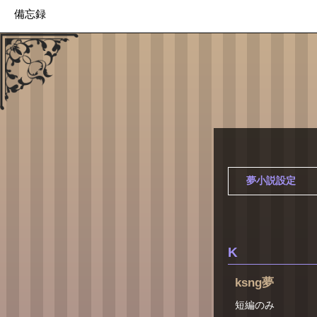
備忘録
夢小説設定
K
ksng夢
短編のみ