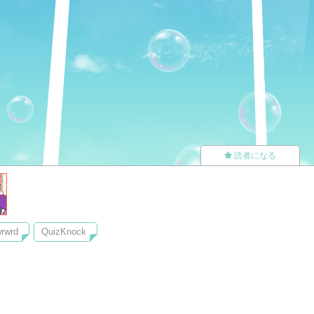
読者になる
rwrd
QuizKnock