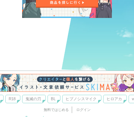
R18
鬼滅の刃
BL
ヒプノシスマイク
ヒロアカ
w
無料ではじめる
ログイン
誰でもかんたんサイト作成
©
Copyright
Visualworks. All Rights Reserved.