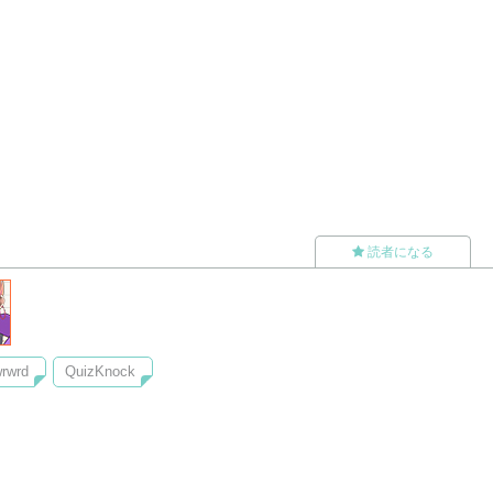
読者になる
rwrd
QuizKnock