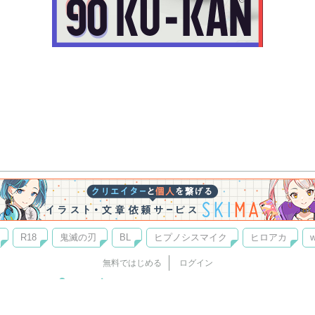
R18
鬼滅の刃
BL
ヒプノシスマイク
ヒロアカ
w
無料ではじめる
ログイン
誰でもかんたんサイト作成
©
Copyright
Visualworks. All Rights Reserved.