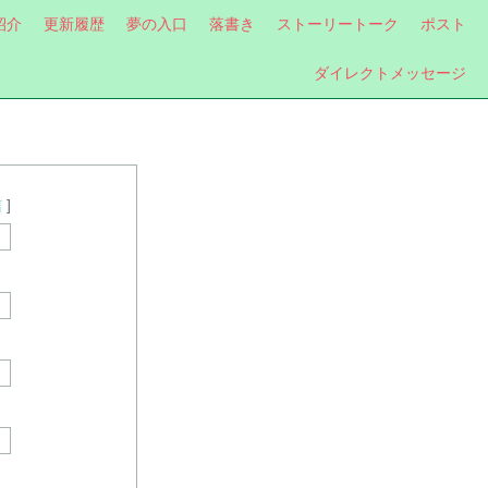
紹介
更新履歴
夢の入口
落書き
ストーリートーク
ポスト
ダイレクトメッセージ
信
]