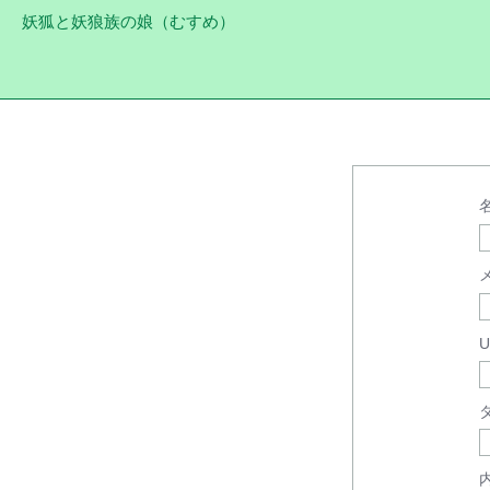
妖狐と妖狼族の娘（むすめ）
U