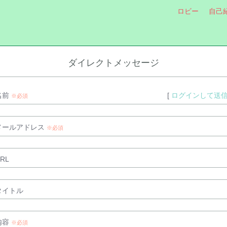
ロビー
自己
ダイレクトメッセージ
名前
[
ログインして送
※必須
メールアドレス
※必須
RL
タイトル
内容
※必須