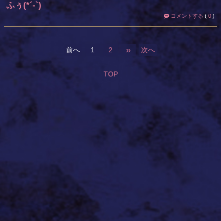
ふぅ(*´-`)
コメントする
(
0
)
»
前へ
1
2
次へ
TOP