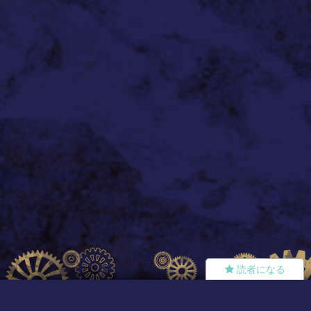
読者になる
夢小説
ツイステ
R18
鬼滅の刃
BL