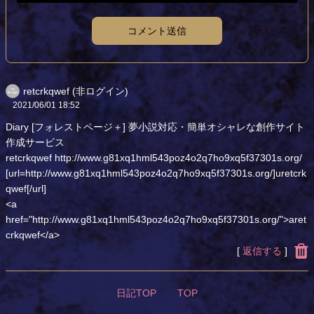
コメント送信
retcrkqwef (非ログイン)
2021/06/01
18:52
Diary [フォレストページ＋] 夢小説対応・簡単オシャレな創作サイト
作成サービス
retcrkqwef http://www.g81xq1hml543poz4o2q7ho9xq5f37301s.org/
[url=http://www.g81xq1hml543poz4o2q7ho9xq5f37301s.org/]uretcrk
qwef[/url]
<a
href="http://www.g81xq1hml543poz4o2q7ho9xq5f37301s.org/">aret
crkqwef</a>
[
返信する
]
日記TOP
TOP