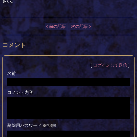
さい。
前の記事
次の記事
コメント
[
ログインして送信
]
名前
コメント内容
削除用パスワード
※空欄可