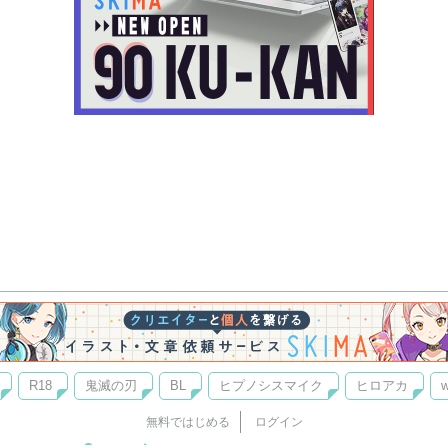
R18
鬼滅の刃
BL
ヒプノシスマイク
ヒロアカ
w
無料ではじめる
ログイン