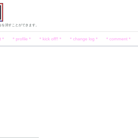
告を消すことができます。
t＊
＊profile＊
＊kick off‼︎＊
＊change log＊
＊comment＊