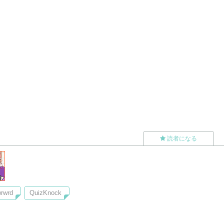
読者になる
rwrd
QuizKnock