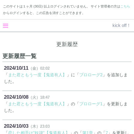
このサイトは１ヶ月 (30日) 以上ログインされていません。 サイト管理者の方は
こちら
からログインすると、この広告を消すことができます。
kick off！
更新履歴
更新履歴一覧
2024
10
11
（金）
02:02
「
また君ともう一度【鬼道有人】
」に「
プロローグ2
」を追加しま
した。
2024
10
08
（火）
18:47
「
また君ともう一度【鬼道有人】
」の「
プロローグ1
」を更新しま
した。
2024
10
03
（木）
23:03
「
恋した相手は"奴隷"【鬼道有人】
」の「
第1章
」の「
7
」を更新し