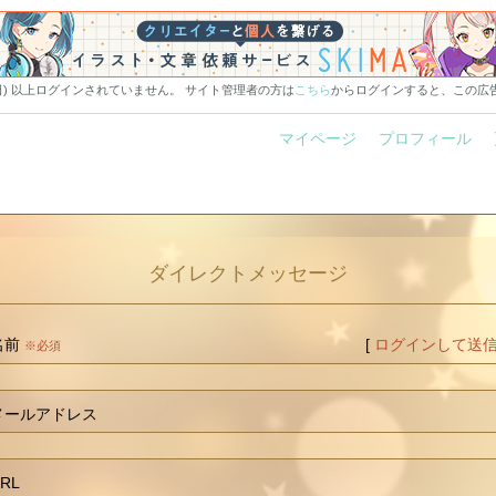
0日) 以上ログインされていません。 サイト管理者の方は
こちら
からログインすると、この広
マイページ
プロフィール
ダイレクトメッセージ
名前
[
ログインして送
※必須
メールアドレス
RL