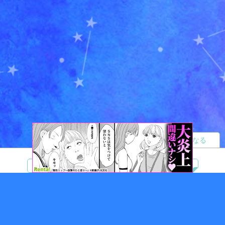
読者になる
夢小説
ツイステ
R18
鬼滅の刃
BL
ヒプノシスマイク
ヒロアカ
wrwrd
QuizKnock
無料ではじめる
ログイン
誰でもかんたんサイト作成