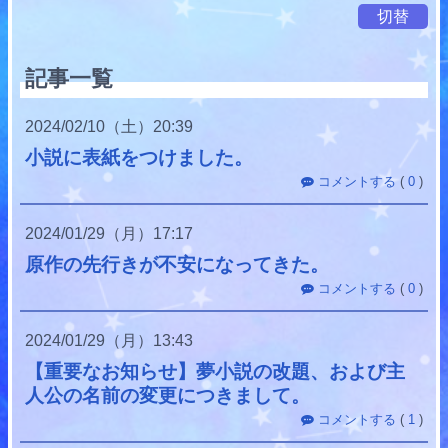
切替
記事一覧
2024
02
10
（土）
20:39
小説に表紙をつけました。
コメントする
(
0
)
2024
01
29
（月）
17:17
原作の先行きが不安になってきた。
コメントする
(
0
)
2024
01
29
（月）
13:43
【重要なお知らせ】夢小説の改題、および主
人公の名前の変更につきまして。
コメントする
(
1
)