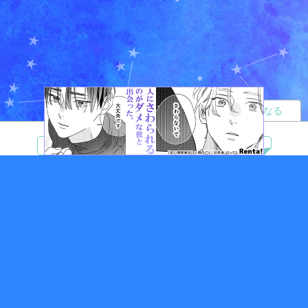
読者になる
夢小説
ツイステ
R18
鬼滅の刃
BL
ヒプノシスマイク
ヒロアカ
wrwrd
QuizKnock
無料ではじめる
ログイン
誰でもかんたんサイト作成
©
Copyright
Visualworks. All Rights Reserved.