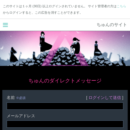
このサイトは１ヶ月 (30日) 以上ログインされていません。 サイト管理者の方は
こちら
からログインすると、この広告を消すことができます。
ちゅんのサイト
ちゅんのダイレクトメッセージ
名前
[
ログインして送信
]
※必須
メールアドレス