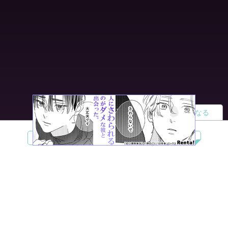
読者になる
夢小説
ツイステ
R18
鬼滅の刃
BL
ヒプノシスマイク
ヒロアカ
wrwrd
QuizKnock
無料ではじめる
ログイン
誰でもかんたんサイト作成
©
Copyright
Visualworks. All Rights Reserved.